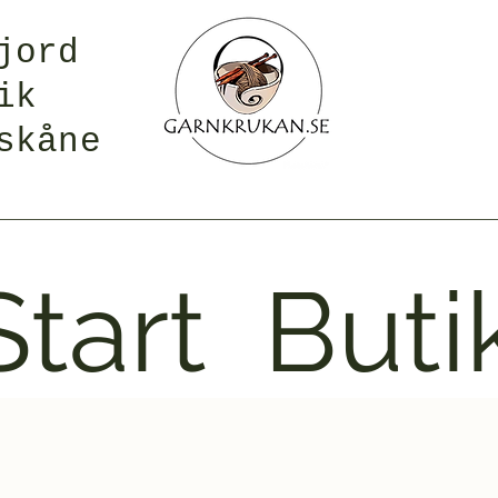
jord
ik
skåne
Start
Buti