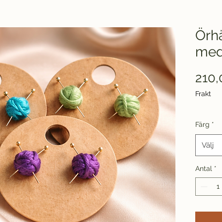
Örh
med
210,
Frakt
Färg
*
Välj
Antal
*