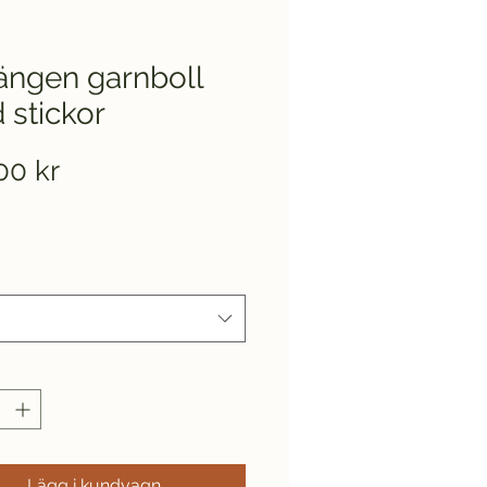
ängen garnboll
 stickor
Pris
00 kr
Lägg i kundvagn