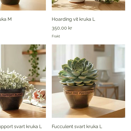
ruka M
Hoarding vit kruka L
Pris
350,00 kr
Frakt
pport svart kruka L
Fucculent svart kruka L