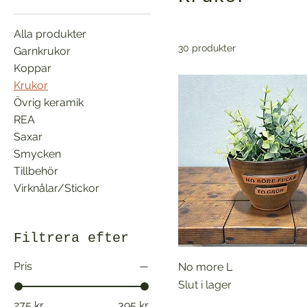
Alla produkter
30 produkter
Garnkrukor
Koppar
Krukor
Övrig keramik
REA
Saxar
Smycken
Tillbehör
Virknålar/Stickor
Filtrera efter
Pris
No more L
Slut i lager
275 kr
395 kr