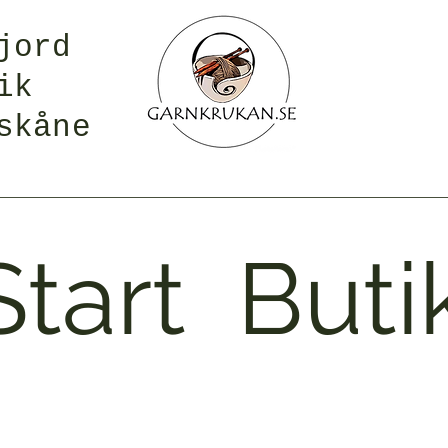
jord
ik
skåne
Start
Buti