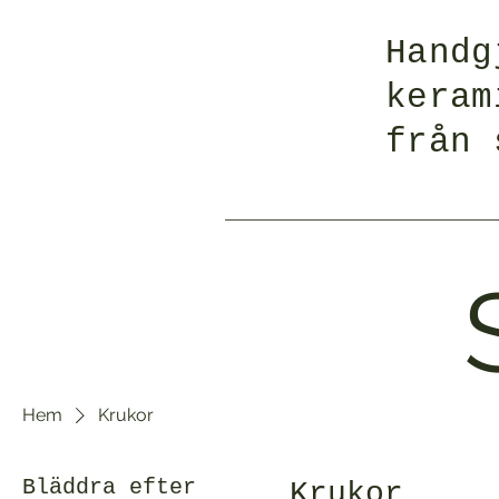
Handg
keram
från 
Hem
Krukor
Bläddra efter
Krukor