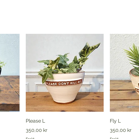
Please L
Fly L
Pris
Pris
350,00 kr
350,00 kr