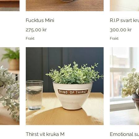
Fucktus Mini
R.I.P svart k
Pris
Pris
275,00 kr
300,00 kr
Frakt
Frakt
Thirst vit kruka M
Emotional su