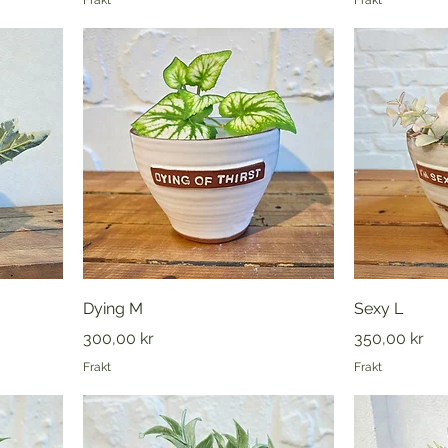
Frakt
Frakt
Dying M
Sexy L
Pris
Pris
300,00 kr
350,00 kr
Frakt
Frakt