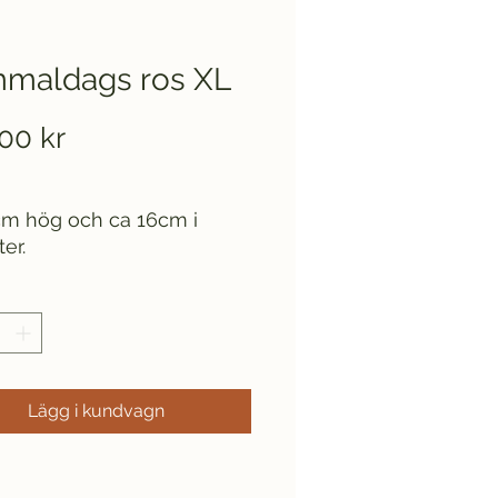
maldags ros XL
Pris
00 kr
cm hög och ca 16cm i
er.
Lägg i kundvagn