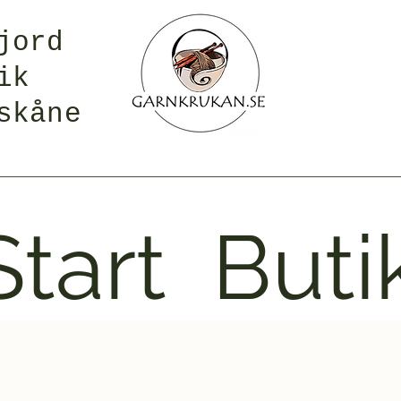
jord
ik
skåne
Start
Buti